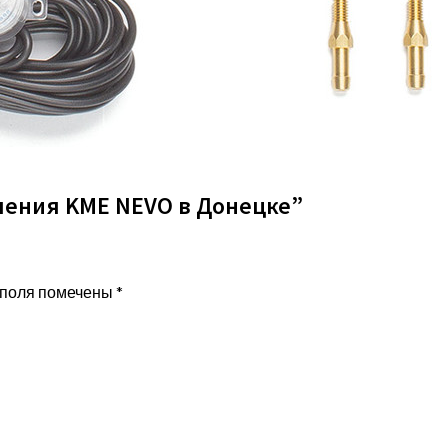
оления KME NEVO в Донецке”
 поля помечены
*