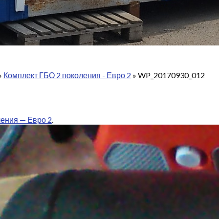
»
Комплект ГБО 2 поколения - Евро 2
»
WP_20170930_012
ления — Евро 2
.