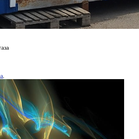
газа
за
.