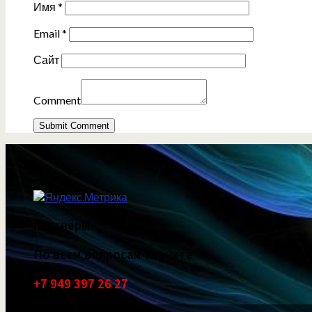
Имя
*
Email
*
Сайт
Comment
партнёры
По всем вопросам звоните
+7 949 397 26 27