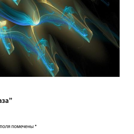
аза”
 поля помечены
*