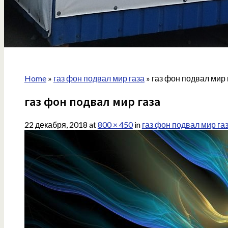
Home
»
газ фон подвал мир газа
»
газ фон подвал мир 
газ фон подвал мир газа
22 декабря, 2018
at
800 × 450
in
газ фон подвал мир га