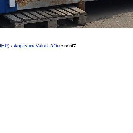
ДНР)
»
Форсунки Valtek 3 Ом
»
mini7