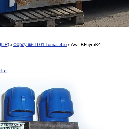
ДНР)
»
Форсунки IT01 Tomasetto
»
AwTBFuyrnK4
tto
.