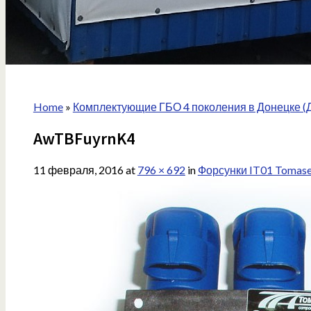
Home
»
Комплектующие ГБО 4 поколения в Донецке (
AwTBFuyrnK4
11 февраля, 2016
at
796 × 692
in
Форсунки IT01 Tomase