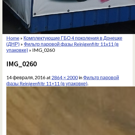
Home
»
Комплектующие ГБО 4 поколения в Донецке
(ДНР)
»
Фильтр паровой фазы Reinigenfiltr 11x11 (в
упаковке)
»
IMG_0260
IMG_0260
14 февраля, 2016
at
2864 × 2000
in
Фильтр паровой
фазы Reinigenfiltr 11×11 (в упаковке)
.