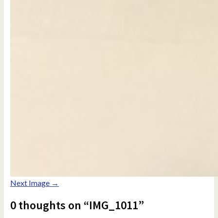
Next Image →
0 thoughts on “IMG_1011”