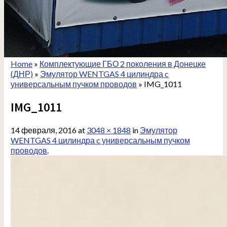
Home
»
Комплектующие ГБО 2 поколения в Донецке
(ДНР)
»
Эмулятор WENTGAS 4 цилиндра c
универсальным пучком проводов
»
IMG_1011
IMG_1011
14 февраля, 2016
at
3048 × 1848
in
Эмулятор
WENTGAS 4 цилиндра c универсальным пучком
проводов
.