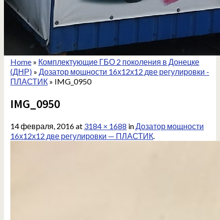
Home
»
Комплектующие ГБО 2 поколения в Донецке
(ДНР)
»
Дозатор мощности 16х12х12 две регулировки -
ПЛАСТИК
»
IMG_0950
IMG_0950
14 февраля, 2016
at
3184 × 1688
in
Дозатор мощности
16х12х12 две регулировки — ПЛАСТИК
.