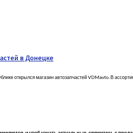
астей в Донецке
блике открылся магазин автозапчастей VDMavto. В ассорти
меняются, и чтоб узнать актуальные, свяжитесь с прод