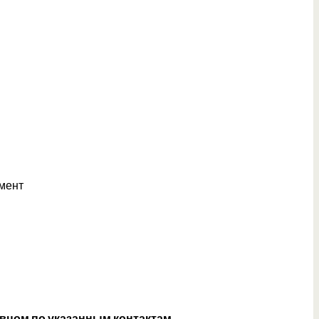
мент
авцом по указанным контактам