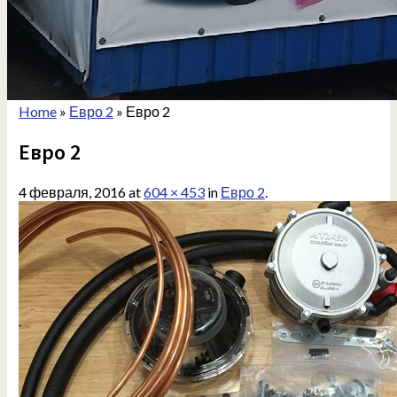
Home
»
Евро 2
»
Евро 2
Евро 2
4 февраля, 2016
at
604 × 453
in
Евро 2
.