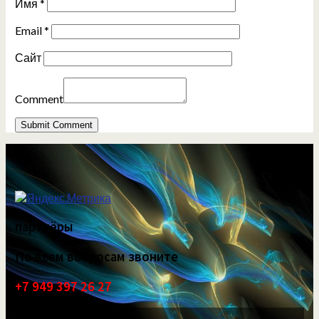
Имя
*
Email
*
Сайт
Comment
партнёры
По всем вопросам звоните
+7 949 397 26 27