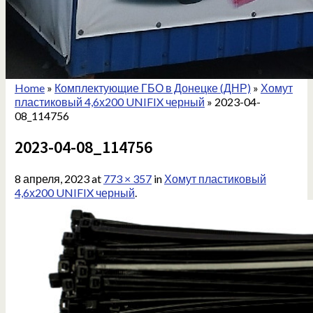
Home
»
Комплектующие ГБО в Донецке (ДНР)
»
Хомут
пластиковый 4,6х200 UNIFIX черный
»
2023-04-
08_114756
2023-04-08_114756
8 апреля, 2023
at
773 × 357
in
Хомут пластиковый
4,6х200 UNIFIX черный
.