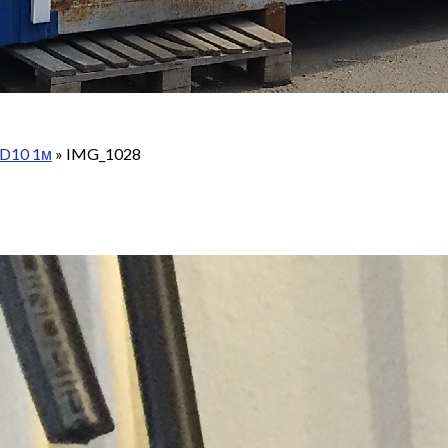
 D10 1м
»
IMG_1028