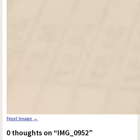
Next Image →
0 thoughts on “IMG_0952”