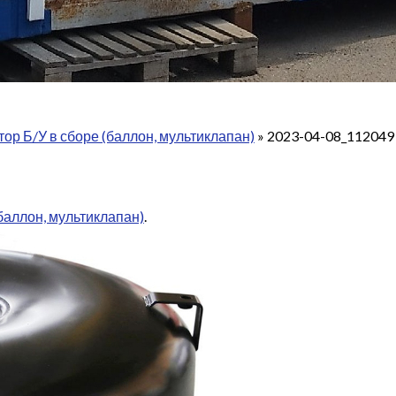
тор Б/У в сборе (баллон, мультиклапан)
»
2023-04-08_112049
баллон, мультиклапан)
.