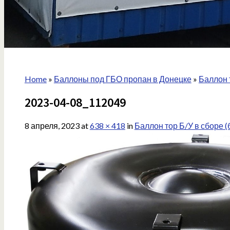
Home
»
Баллоны под ГБО пропан в Донецке
»
Баллон 
2023-04-08_112049
8 апреля, 2023
at
638 × 418
in
Баллон тор Б/У в сборе (