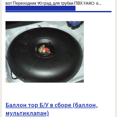
вот Переходник 90 град. для трубки ПВХ FARO 6…
Баллоны под ГБО пропан в Донецке
Баллон тор Б/У в сборе (баллон,
мультиклапан)