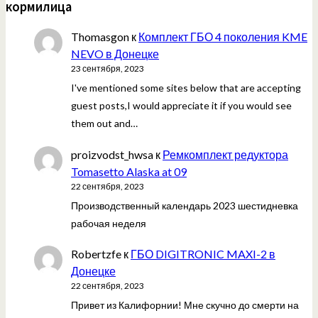
кормилица
Thomasgon
к
Комплект ГБО 4 поколения KME
NEVO в Донецке
23 сентября, 2023
I've mentioned some sites below that are accepting
guest posts,I would appreciate it if you would see
them out and…
proizvodst_hwsa
к
Ремкомплект редуктора
Tomasetto Alaska at 09
22 сентября, 2023
Производственный календарь 2023 шестидневка
рабочая неделя
Robertzfe
к
ГБО DIGITRONIC MAXI-2 в
Донецке
22 сентября, 2023
Привет из Калифорнии! Мне скучно до смерти на